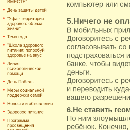
ВМЕСТЕ"
компьютер или см
День защиты детей
"Уфа - территория
5.Ничего не оп
здорового образа
жизни"
В мобильных прило
Тема года
Договоритесь с ре
"Школа здорового
согласовывать со
питания: попробуй
подстраховаться 
здоровье на вкус"
банке, чтобы видет
Линия
психологической
деньги.
помощи
Договоритесь с ре
День Победы
и переводить куда
Меры социальной
поддержки семей
вашего разрешени
Новости и объявления
6.Не ставить гео
Здоровое питание
По ним злоумышлен
Программа
ребёнок. Конечно,
просвещения