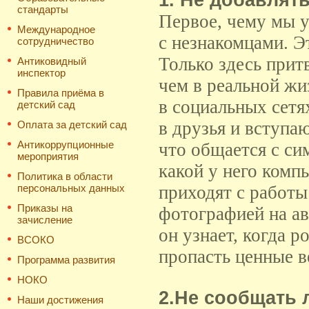
1. Не добавлят
стандарты
Первое, чему мы у
Международное
с незнакомцами. Э
сотрудничество
Только здесь прит
Антиковидный
инспектор
чем в реальной жи
Правила приёма в
в социальных сетя
детский сад
в друзья и вступаю
Оплата за детский сад
Антикоррупционные
что общается с си
мероприятия
какой у него комп
Политика в области
персональных данных
приходят с работы
Приказы на
фотографией на ав
зачисление
он узнает, когда р
ВСОКО
пропасть ценные в
Программа развития
НОКО
2.Не сообщать
Наши достижения