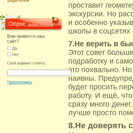
родителей
проставит геомет
экскурсии. Но ра
и особенно указы
Опрос
Архив опросов
школы в соцсетях 
Вам нравится наш
сайт?
7.Не верить в бы
Да
Этот совет больше
Нет
подработку и сам
Свой вариант ответа:
это похвально. Но
наивны. Предупре
будет просить пе
работу. И ещё, чт
сразу много денег
лучше просто помо
8.Не доверять