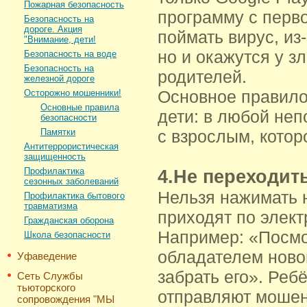
Пожарная безопасность
программу с перво
Безопасность на
дороге. Акция
поймать вирус, из
"Внимание, дети!
но и окажутся у 
Безопасность на воде
Безопасность на
родителей.
железной дороге
Основное правило
Осторожно мошенники!
Основные правила
дети: в любой неп
безопасности
Памятки
с взрослым, котор
Антитеррористическая
защищенность
Профилактика
4.Не переходит
сезонных заболеваний
Нельзя нажимать 
Профилактика бытового
травматизма
приходят по элект
Гражданская оборона
Например: «Посмот
Школа безопасности
обладателем ново
Уфаведение
забрать его». Реб
Сеть Службы
тьюторского
отправляют мошен
сопровождения "МЫ