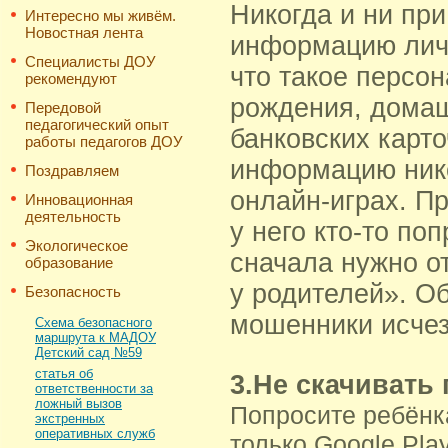
Никогда и ни при
Интересно мы живём.
Новостная лента
информацию личн
Специалисты ДОУ
что такое персон
рекомендуют
рождения, домаш
Передовой
педагогический опыт
банковских карто
работы педагогов ДОУ
информацию нико
Поздравляем
онлайн-играх. Пр
Инновационная
деятельность
у него кто-то по
Экологическое
сначала нужно о
образование
у родителей». О
Безопасность
мошенники исчез
Схема безопасного
маршрута к МАДОУ
Детский сад №59
статья об
3.Не скачивать
ответственности за
ложный вызов
Попросите ребёнк
экстренных
оперативных служб
только Google Play