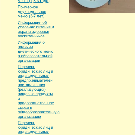
меню (1,5-3 года)
Примерное
двухнедельное
меню (3-7 лет)
Информация об
условиях питания и
охраны здоровья
воспитанников
Информация о
наличии
диетического меню
в образовательной
организации
Перечень
юридических лиц и
индивидуальных
предпринимателей,
поставляющих
(реализующих)
пищевые продукты
и
продовольственное
сырье в
общеобразовательную
организацию
Перечень
юридических лиц и
индивидуальных