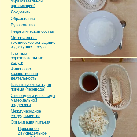
образовательной
организацией
Документы
Образование
Руководство
Педагогический состав
Материально-
техническое оснащение
и доступная среда
Платные
образовательные
услуги
Финансово-
хозяйственная
деятельность
Вакантные места для
приёма (перевода)
Стипендии и иные виды
материальной
поддержки
Международное
сотрудничество
Организация питания
Примерное
двухнедельное