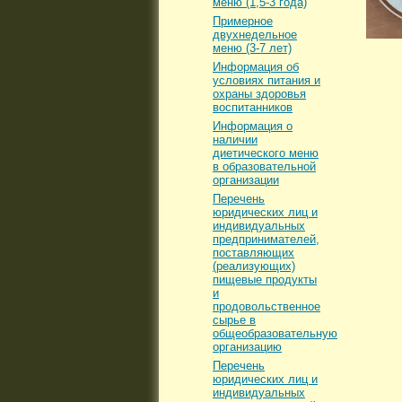
меню (1,5-3 года)
Примерное
двухнедельное
меню (3-7 лет)
Информация об
условиях питания и
охраны здоровья
воспитанников
Информация о
наличии
диетического меню
в образовательной
организации
Перечень
юридических лиц и
индивидуальных
предпринимателей,
поставляющих
(реализующих)
пищевые продукты
и
продовольственное
сырье в
общеобразовательную
организацию
Перечень
юридических лиц и
индивидуальных