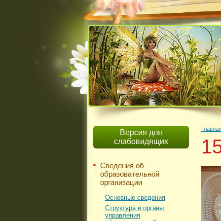
Главна
Версия для
15
слабовидящих
Сведения об
образовательной
организации
Основные сведения
Структура и органы
управления