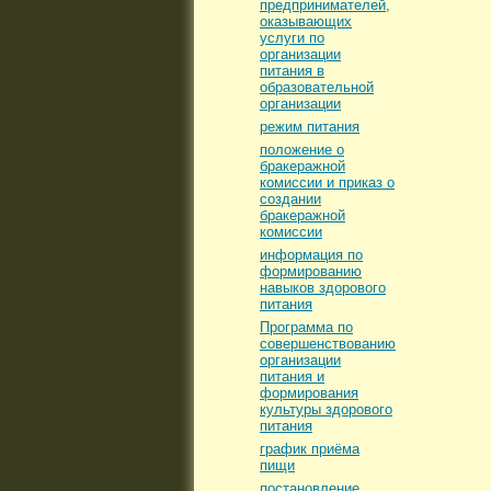
предпринимателей,
оказывающих
услуги по
организации
питания в
образовательной
организации
режим питания
положение о
бракеражной
комиссии и приказ о
создании
бракеражной
комиссии
информация по
формированию
навыков здорового
питания
Программа по
совершенствованию
организации
питания и
формирования
культуры здорового
питания
график приёма
пищи
постановление