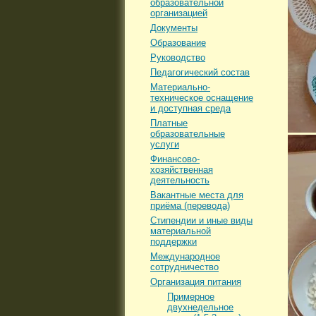
образовательной
организацией
Документы
Образование
Руководство
Педагогический состав
Материально-
техническое оснащение
и доступная среда
Платные
образовательные
услуги
Финансово-
хозяйственная
деятельность
Вакантные места для
приёма (перевода)
Стипендии и иные виды
материальной
поддержки
Международное
сотрудничество
Организация питания
Примерное
двухнедельное