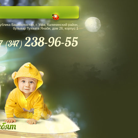
ублика Башкортостан, г. Уфа, Калининский район,
бульвар Тухвата Янаби, дом 26, корпус 1
238-96-55
7 (347)