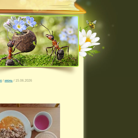
ю
/
июнь
/
15.06.2026