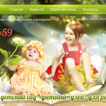
Главная
Новости
Обратная связь
Контакты
ое образовательное учреждение
Наш адрес: 450039, Респ
+